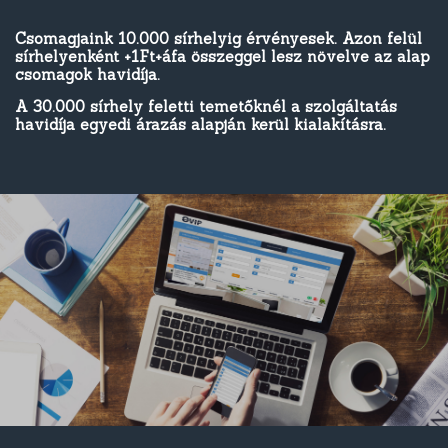
Csomagjaink 10.000 sírhelyig érvényesek. Azon felül
sírhelyenként +1Ft+áfa összeggel lesz növelve az alap
csomagok havidíja.
A 30.000 sírhely feletti temetőknél a szolgáltatás
havidíja egyedi árazás alapján kerül kialakításra.