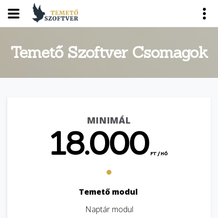
Temető Szoftver Csomagok
MINIMÁL
18.000
FT / HÓ
Temető modul
Naptár modul