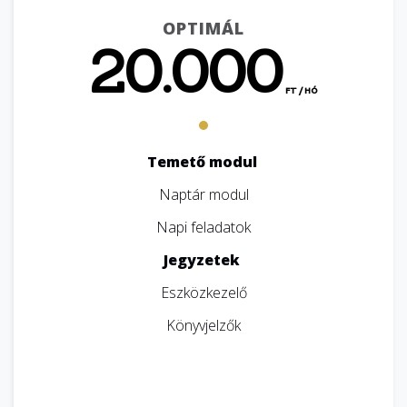
OPTIMÁL
20.000
FT / HÓ
Temető modul
Naptár modul
Napi feladatok
Jegyzetek
Eszközkezelő
Könyvjelzők