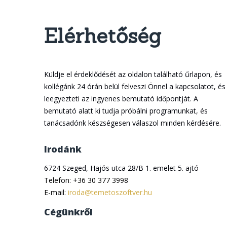
Elérhetőség
Küldje el érdeklődését az oldalon található űrlapon, és
kollégánk 24 órán belül felveszi Önnel a kapcsolatot, és
leegyezteti az ingyenes bemutató időpontját. A
bemutató alatt ki tudja próbálni programunkat, és
tanácsadónk készségesen válaszol minden kérdésére.
Irodánk
6724 Szeged, Hajós utca 28/B 1. emelet 5. ajtó
Telefon
+36 30 377 3998
E-mail
iroda@temetoszoftver.hu
Cégünkről